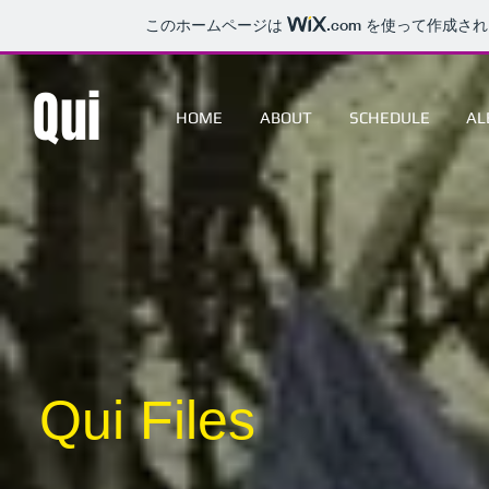
このホームページは
.com
を使って作成され
Qui
HOME
ABOUT
SCHEDULE
AL
Qui Files